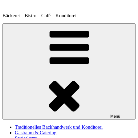
Zum
Inhalt
Bäckerei – Bistro – Café – Konditorei
springen
Menü
Traditionelles Backhandwerk und Konditorei
Gastraum & Catering