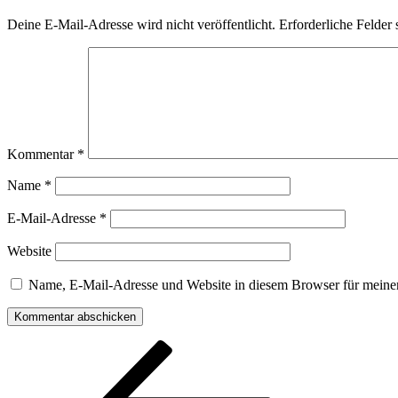
Deine E-Mail-Adresse wird nicht veröffentlicht.
Erforderliche Felder 
Kommentar
*
Name
*
E-Mail-Adresse
*
Website
Name, E-Mail-Adresse und Website in diesem Browser für meine
Beitragsnavigation
Vorheriger
Beitrag