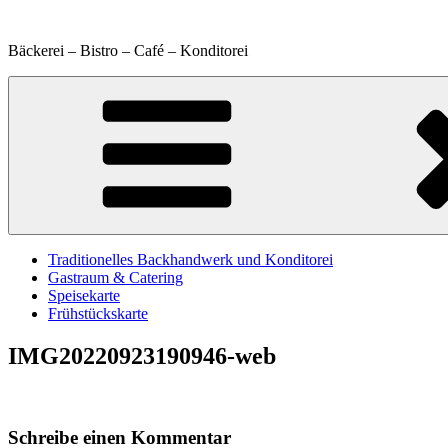
Zum
Inhalt
Bäckerei – Bistro – Café – Konditorei
springen
Traditionelles Backhandwerk und Konditorei
Gastraum & Catering
Speisekarte
Frühstückskarte
IMG20220923190946-web
Schreibe einen Kommentar