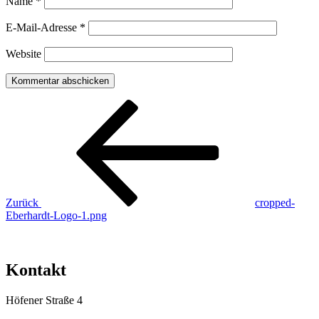
Name
*
E-Mail-Adresse
*
Website
Beitragsnavigation
Vorheriger
Beitrag
Zurück
cropped-
Eberhardt-Logo-1.png
Kontakt
Höfener Straße 4