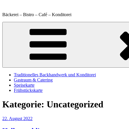
Zum
Inhalt
Bäckerei – Bistro – Café – Konditorei
springen
Traditionelles Backhandwerk und Konditorei
Gastraum & Catering
Speisekarte
Frühstückskarte
Kategorie:
Uncategorized
Veröffentlicht
22. August 2022
am